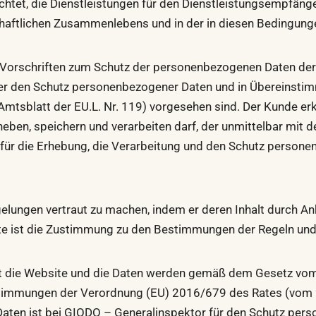
flichtet, die Dienstleistungen für den Dienstleistungsempfän
chaftlichen Zusammenlebens und in der in diesen Bedingunge
hen Vorschriften zum Schutz der personenbezogenen Daten der
er den Schutz personenbezogener Daten und in Übereinst
mtsblatt der EU.L. Nr. 119) vorgesehen sind. Der Kunde erk
en, speichern und verarbeiten darf, der unmittelbar mit d
für die Erhebung, die Verarbeitung und den Schutz personen
egelungen vertraut zu machen, indem er deren Inhalt durch 
te ist die Zustimmung zu den Bestimmungen der Regeln und 
t die Website und die Daten werden gemäß dem Gesetz vom
mmungen der Verordnung (EU) 2016/679 des Rates (vom 27. 
en ist bei GIODO – Generalinspektor für den Schutz perso