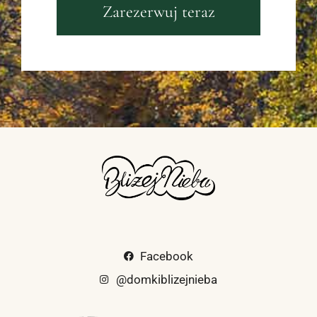
Zarezerwuj teraz
Facebook
@domkiblizejnieba