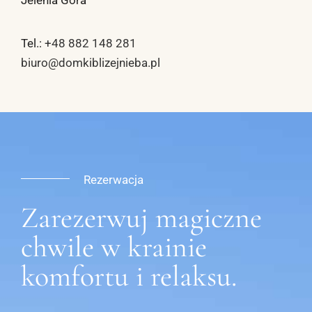
Jelenia Góra
Tel.:
+48 882 148 281
biuro@domkiblizejnieba.pl
Rezerwacja
Zarezerwuj magiczne
chwile w krainie
komfortu i relaksu.