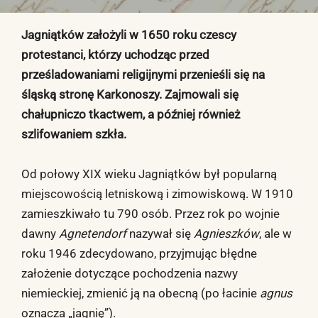
Jagniątków założyli w 1650 roku czescy
protestanci, którzy uchodząc przed
prześladowaniami religijnymi przenieśli się na
śląską stronę Karkonoszy. Zajmowali się
chałupniczo tkactwem, a później również
szlifowaniem szkła.
Od połowy XIX wieku Jagniątków był popularną
miejscowością letniskową i zimowiskową. W 1910
zamieszkiwało tu 790 osób. Przez rok po wojnie
dawny
Agnetendorf
nazywał się
Agnieszków
, ale w
roku 1946 zdecydowano, przyjmując błędne
założenie dotyczące pochodzenia nazwy
niemieckiej, zmienić ją na obecną (po łacinie
agnus
oznacza „jagnię”).