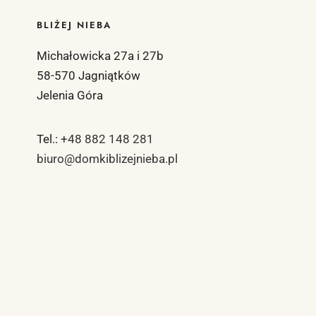
BLIŻEJ NIEBA
Michałowicka 27a i 27b
58-570 Jagniątków
Jelenia Góra
Tel.:
+48 882 148 281
biuro@domkiblizejnieba.pl