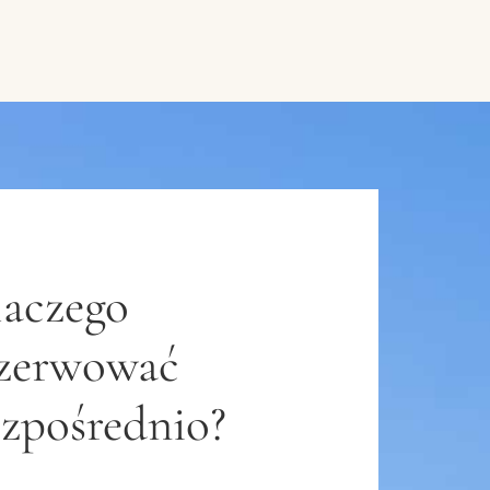
aczego
ezerwować
zpośrednio?