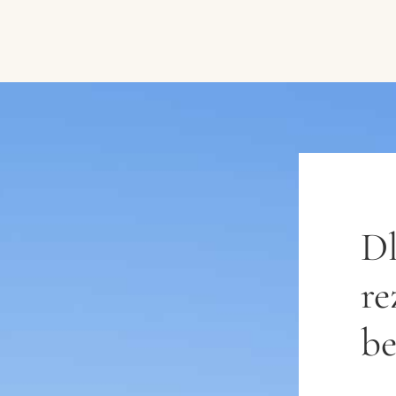
Dl
r
be