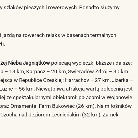
 szlaków pieszych i rowerowych. Ponadto służymy
 jazdą na rowerach relaks w basenach termalnych
ch.
iżej Nieba Jagniątków
polecają wycieczki bliższe i dalsze:
ba – 13 km, Karpacz – 20 km, Świeradów Zdrój – 30 km.
iejsca w Republice Czeskiej: Harrachov – 27 km, Jizerka –
Lazne – 56 km. Niewątpliwą atrakcją wartą polecenia jest
iej ze spektakularnymi obiektami: pałacami w Wojanowie
 oraz Ornamental Farm Bukowiec (26 km). Na miłośników
ek Czocha nad Jeziorem Leśnieńskim (32 km), Zamek