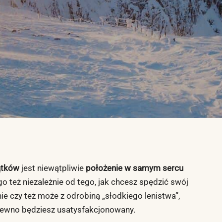
ątków
jest niewątpliwie
położenie w samym sercu
go też niezależnie od tego, jak chcesz spędzić swój
e czy też może z odrobiną „słodkiego lenistwa”,
 pewno będziesz usatysfakcjonowany.