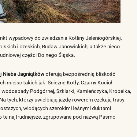
nkt wypadowy do zwiedzania Kotliny Jeleniogórskiej,
olskich i czeskich, Rudaw Janowickich, a także nieco
łudniowej części Dolnego Śląska.
ej Nieba Jagniątków
oferują bezpośrednią bliskość
miejsc takich jak: Śnieżne Kotły, Czarny Kocioł
 wodospady Podgórnej, Szklarki, Kamieńczyka, Kropelka,
Na tych, którzy uwielbiają jazdę rowerem czekają trasy
rostszych, wiodących szerokimi leśnymi duktami
po te najtrudniejsze, zgrupowane pod nazwą Pasmo