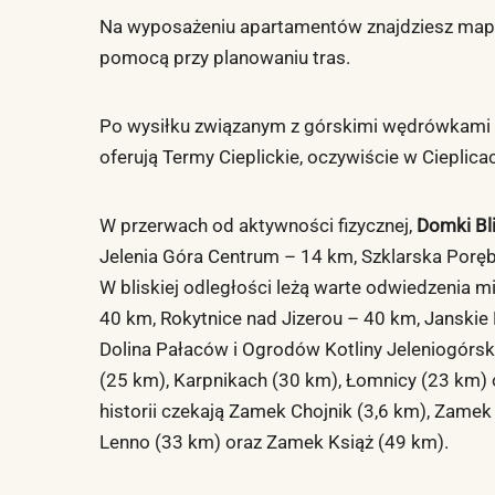
Na wyposażeniu apartamentów znajdziesz mapy
pomocą przy planowaniu tras.
Po wysiłku związanym z górskimi wędrówkami i
oferują Termy Cieplickie, oczywiście w Cieplica
W przerwach od aktywności fizycznej,
Domki Bl
Jelenia Góra Centrum – 14 km, Szklarska Porę
W bliskiej odległości leżą warte odwiedzenia m
40 km, Rokytnice nad Jizerou – 40 km, Janskie 
Dolina Pałaców i Ogrodów Kotliny Jeleniogórsk
(25 km), Karpnikach (30 km), Łomnicy (23 km)
historii czekają Zamek Chojnik (3,6 km), Zam
Lenno (33 km) oraz Zamek Książ (49 km).